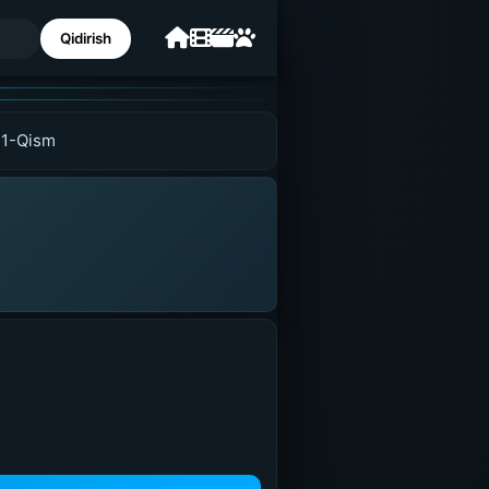
Qidirish
 1-Qism
UZDUB
MEDIA