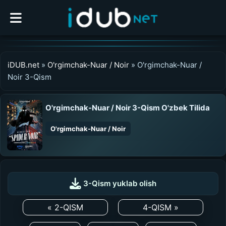
iDUB.net
»
O'rgimchak-Nuar / Noir
» O'rgimchak-Nuar /
Noir 3-Qism
O'rgimchak-Nuar / Noir 3-Qism O'zbek Tilida
O'rgimchak-Nuar / Noir
0:00
/
0:00
UZDUB
3-Qism yuklab olish
MEDIA
« 2-QISM
4-QISM »