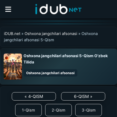
iDUB.net
»
Oshxona jangchilari afsonasi
» Oshxona
jangchilari afsonasi 5-Qism
Oshxona jangchilari afsonasi 5-Qism O'zbek
Tilida
Oshxona jangchilari afsonasi
0:00
/
0:00
UZDUB
« 4-QISM
6-QISM »
MEDIA
1-Qism
2-Qism
3-Qism