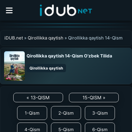
iDUB.net
»
Qirollikka qaytish
» Qirollikka qaytish 14-Qism
Qirollikka qaytish 14-Qism O'zbek Tilida
Qirollikka qaytish
0:00
/
0:00
UZDUB
« 13-QISM
15-QISM »
MEDIA
1-Qism
2-Qism
3-Qism
4-Qism
5-Qism
6-Qism