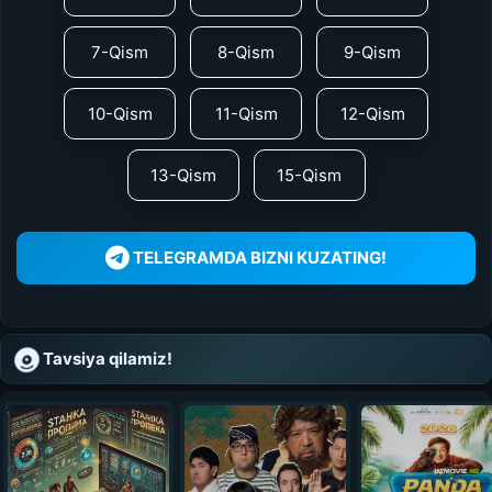
7-Qism
8-Qism
9-Qism
10-Qism
11-Qism
12-Qism
13-Qism
15-Qism
TELEGRAMDA BIZNI KUZATING!
Tavsiya qilamiz!