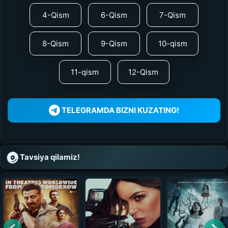
4-Qism
6-Qism
7-Qism
8-Qism
9-Qism
10-qism
11-qism
12-Qism
TELEGRAMDA BIZNI KUZATING!
Tavsiya qilamiz!