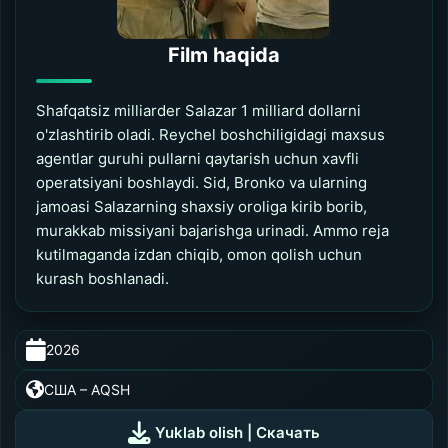
Film haqida
Shafqatsiz milliarder Salazar 1 milliard dollarni
o'zlashtirib oladi. Reychel boshchiligidagi maxsus
agentlar guruhi pullarni qaytarish uchun xavfli
operatsiyani boshlaydi. Sid, Bronko va ularning
jamoasi Salazarning shaxsiy oroliga kirib borib,
murakkab missiyani bajarishga urinadi. Ammo reja
kutilmaganda izdan chiqib, omon qolish uchun
kurash boshlanadi.
2026
0:00
/
0:00
США – AQSH
UZDUB
Yuklab olish | Скачать
MEDIA