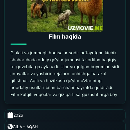
Film haqida
G‘alati va jumboqli hodisalar sodir bo‘layotgan kichik
shaharchada oddiy qo‘ylar jamoasi tasodifan haqiqiy
tergovchilarga aylanadi. Ular yo‘qolgan buyumlar, sirli
jinoyatlar va yashirin rejalarni ochishga harakat
qilishadi. Aqlli va hazilkash qo‘ylar o‘zlarining
noodatiy usullari bilan barchani hayratda qoldiradi.
Film kulgili voqealar va qiziqarli sarguzashtlarga boy
2026
0:00
/
0:00
США – AQSH