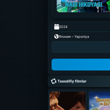
2024
0:00
/
0:00
Япония – Yaponiya
Tasodifiy filmlar