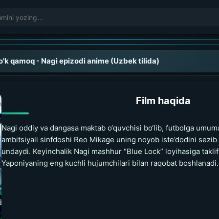
'k qamoq - Nagi epizodi anime (Uzbek tilida)
Film haqida
Nagi oddiy va dangasa maktab o‘quvchisi bo‘lib, futbolga umu
ambitsiyali sinfdoshi Reo Mikage uning noyob iste’dodini sezib 
undaydi. Keyinchalik Nagi mashhur “Blue Lock” loyihasiga taklif 
Yaponiyaning eng kuchli hujumchilari bilan raqobat boshlanadi.