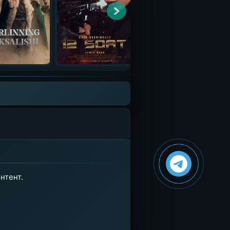
нтент.