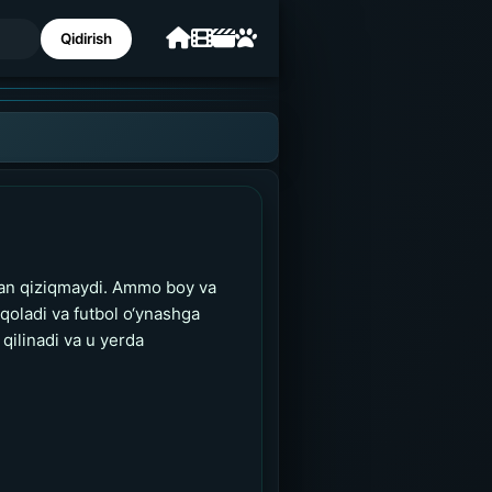
Qidirish
man qiziqmaydi. Ammo boy va
qoladi va futbol o‘ynashga
qilinadi va u yerda