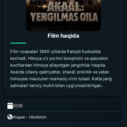
Film haqida
Film voqealari 1840-yillarda Panjob hududida
kechadi. Hikoya o‘z yurtini bosqinchi va qasoskor
kuchlardan himoya qilayotgan jangchilar haqida.
Asarda oilaviy qadriyatlar, sharaf, erkinlik va vatan
himoyasi mavzulari markaziy o‘rin tutadi. Katta jang
sahnalari tarixiy muhit bilan uyg‘unlashtirilgan.
2026
0:00
/
0:00
Индия – Hindiston