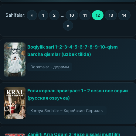
Sahifalar:
...
«
1
2
10
11
12
13
14
»
Boqiylik sari 1-2-3-4-5-6-7-8-9-10-qism
barcha qismlar (uzbek tilida)
Doramalar - дорамы
Если король проиграет 1 - 2 сезон все серии
(русская озвучка)
Koreya Seriallar – Корейские Сериалы
Zanjirli Arra Odam 2: Reze qissasi multfilm