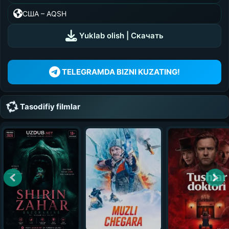
0:00
/
0:00
США – AQSH
UZDUB
Yuklab olish | Скачать
MEDIA
TELEGRAMDA BIZNI KUZATING!
Tasodifiy filmlar