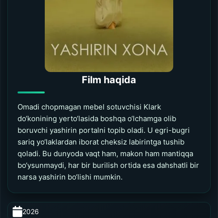
Film haqida
Omadi chopmagan mebel sotuvchisi Klark
do‘konining yerto‘lasida boshqa o‘lchamga olib
boruvchi yashirin portalni topib oladi. U egri-bugri
sariq yo‘laklardan iborat cheksiz labirintga tushib
qoladi. Bu dunyoda vaqt ham, makon ham mantiqqa
bo‘ysunmaydi, har bir burilish ortida esa dahshatli bir
narsa yashirin bo‘lishi mumkin.
2026