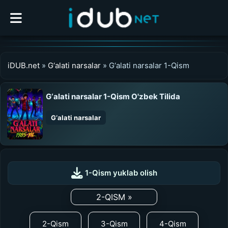
iDUB.net
»
G‘alati narsalar
» G‘alati narsalar 1-Qism
G‘alati narsalar 1-Qism O'zbek Tilida
G‘alati narsalar
0:00
/
0:00
UZDUB
1-Qism yuklab olish
MEDIA
2-QISM »
2-Qism
3-Qism
4-Qism