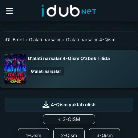
iDUB.net
»
G‘alati narsalar
» G‘alati narsalar 4-Qism
G‘alati narsalar 4-Qism O'zbek Tilida
G‘alati narsalar
0:00
/
0:00
UZDUB
4-Qism yuklab olish
MEDIA
« 3-QISM
1-Qism
2-Qism
3-Qism