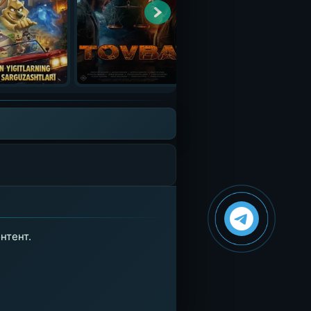
нтент.