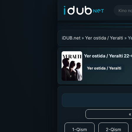
iDUB.net
»
Yer ostida / Yeralti
» Ye
Yer ostida / Yeralti 22
Yer ostida / Yeralti
0:00
/
0:00
«
1-Qism
2-Qism