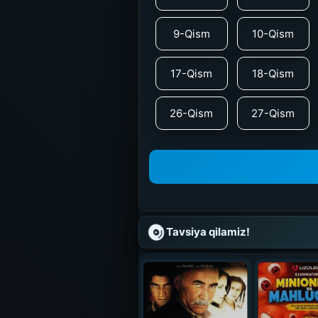
9-Qism
10-Qism
17-Qism
18-Qism
26-Qism
27-Qism
Tavsiya qilamiz!