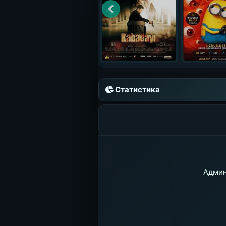
Статистика
Админ