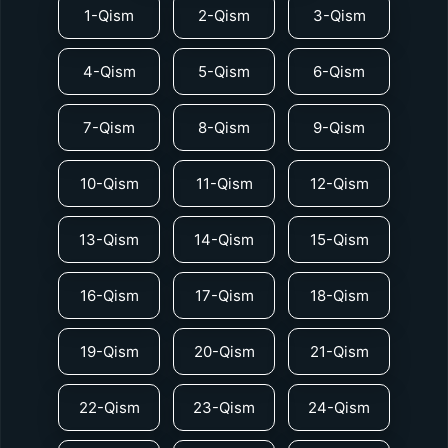
1-Qism
2-Qism
3-Qism
4-Qism
5-Qism
6-Qism
7-Qism
8-Qism
9-Qism
10-Qism
11-Qism
12-Qism
13-Qism
14-Qism
15-Qism
16-Qism
17-Qism
18-Qism
19-Qism
20-Qism
21-Qism
22-Qism
23-Qism
24-Qism