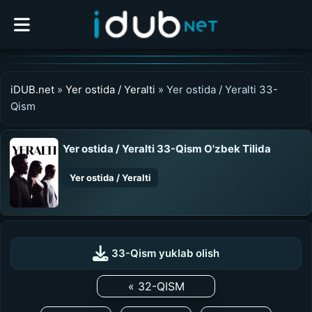
iDUB.net
»
Yer ostida / Yeralti
» Yer ostida / Yeralti 33-
Qism
Yer ostida / Yeralti 33-Qism O'zbek Tilida
Yer ostida / Yeralti
0:00
/
0:00
UZDUB
33-Qism yuklab olish
MEDIA
« 32-QISM