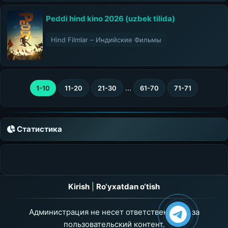
Peddi hind kino 2026 (uzbek tilida)
Hind Filmlar – Индийские Фильмы
...
1-10
11-20
21-30
61-70
71-71
Статистика
Kirish
|
Ro‘yxatdan o‘tish
Администрация не несет ответственности за
пользовательский контент.