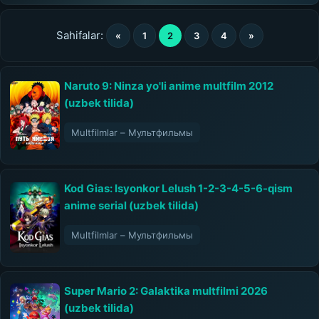
Sahifalar:
«
1
2
3
4
»
Naruto 9: Ninza yo'li anime multfilm 2012
(uzbek tilida)
Multfilmlar – Мультфильмы
Kod Gias: Isyonkor Lelush 1-2-3-4-5-6-qism
anime serial (uzbek tilida)
Multfilmlar – Мультфильмы
Super Mario 2: Galaktika multfilmi 2026
(uzbek tilida)