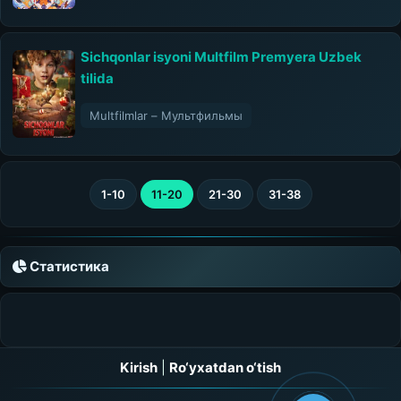
Sichqonlar isyoni Multfilm Premyera Uzbek
tilida
Multfilmlar – Мультфильмы
1-10
11-20
21-30
31-38
Статистика
Kirish
|
Ro‘yxatdan o‘tish