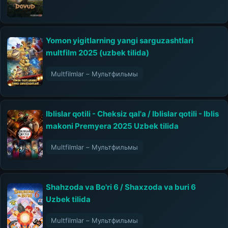
Yomon yigitlarning yangi sarguzashtlari
multfilm 2025 (uzbek tilida)
Multfilmlar – Мультфильмы
Iblislar qotili - Cheksiz qal'a / Iblislar qotili - Iblis
makoni Premyera 2025 Uzbek tilida
Multfilmlar – Мультфильмы
Shahzoda va Bo'ri 6 / Shaxzoda va buri 6
Uzbek tilida
Multfilmlar – Мультфильмы