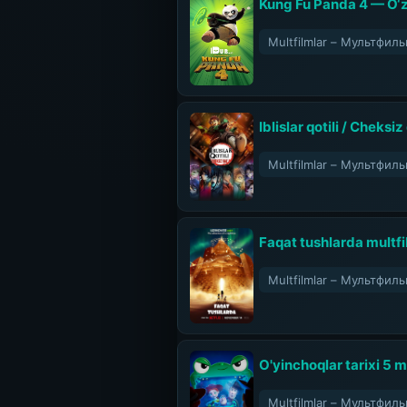
Kung Fu Panda 4 — O‘z
Multfilmlar – Мультфил
Iblislar qotili / Cheksi
Multfilmlar – Мультфил
Faqat tushlarda multfi
Multfilmlar – Мультфил
O'yinchoqlar tarixi 5 m
Multfilmlar – Мультфил