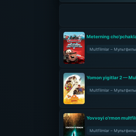
Meterning cho'pchaklar
Multfilmlar – Мультфил
Yomon yigitlar 2 — Mult
Multfilmlar – Мультфил
Yovvoyi o'rmon multfil
Multfilmlar – Мультфил