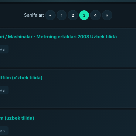
Sahifalar:
«
1
2
3
4
»
i / Mashinalar - Metrning ertaklari 2008 Uzbek tilida
ьмы
film (o‘zbek tilida)
ьмы
m (uzbek tilida)
ьмы