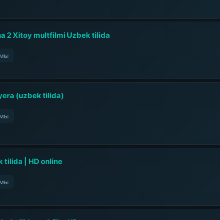
ha 2 Xitoy multfilmi Uzbek tilida
ьмы
era (uzbek tilida)
ьмы
tilida | HD online
ьмы