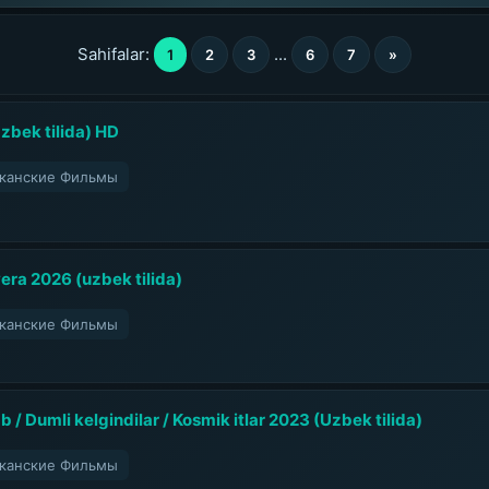
Sahifalar:
...
1
2
3
6
7
»
zbek tilida) HD
риканские Фильмы
era 2026 (uzbek tilida)
риканские Фильмы
b / Dumli kelgindilar / Kosmik itlar 2023 (Uzbek tilida)
риканские Фильмы