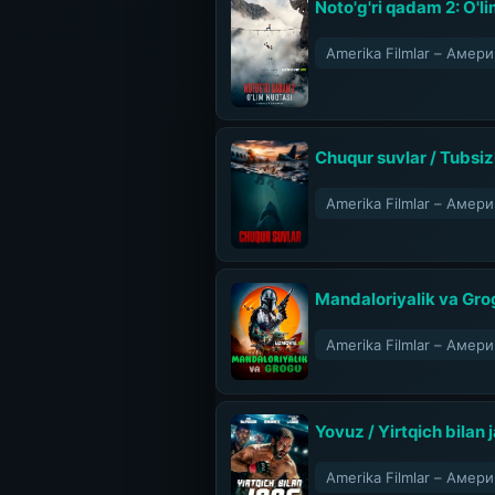
Noto'g'ri qadam 2: O'li
Amerika Filmlar – Аме
Chuqur suvlar / Tubsizl
Amerika Filmlar – Аме
Mandaloriyalik va Gro
Amerika Filmlar – Аме
Yovuz / Yirtqich bilan
Amerika Filmlar – Аме